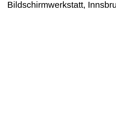
Bildschirmwerkstatt, Innsbr
Erweiterte Suche
| Häu
Liste aller Namen
|
Lis
Projekt
|
Hilfe
| Impres