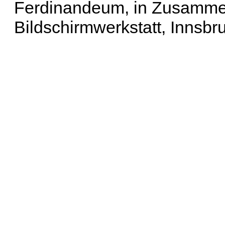
Ferdinandeum, in Zusammen
Bildschirmwerkstatt, Innsbr
Erweiterte Suche
| Häu
Liste aller Namen
|
Lis
Projekt
|
Hilfe
| Impres