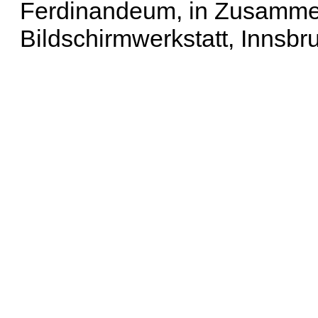
Ferdinandeum, in Zusammen
Bildschirmwerkstatt, Innsbr
Erweiterte Suche
| Häu
Liste aller Namen
|
Lis
Projekt
|
Hilfe
| Impres