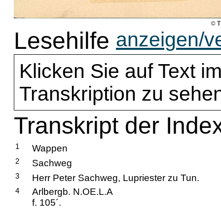
Lesehilfe
anzeigen/v
Klicken Sie auf Text im
Transkription zu sehen
Transkript der Ind
1
Wappen
2
Sachweg
3
Herr Peter Sachweg, Lupriester zu Tun.
4
Arlbergb. N.OE.L.A
f. 105´.