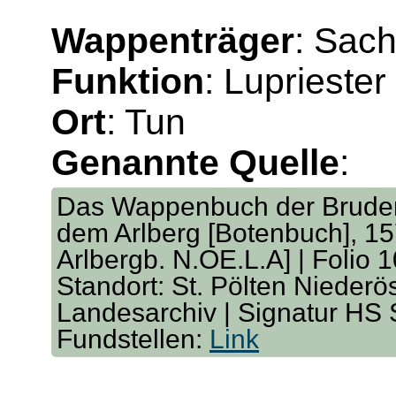
Wappenträger
: Sac
Funktion
: Lupriester
Ort
: Tun
Genannte Quelle
:
Das Wappenbuch der Bruders
dem Arlberg [Botenbuch], 157
Arlbergb. N.OE.L.A] | Folio 
Standort: St. Pölten Niederö
Landesarchiv | Signatur HS
Fundstellen:
Link