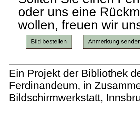
oder uns eine Rück
wollen, freuen wir un
Ein Projekt der Bibliothek
Ferdinandeum, in Zusammen
Bildschirmwerkstatt, Innsbr
Erweiterte Suche
| Häu
Liste aller Namen
|
Lis
Projekt
|
Hilfe
| Impres