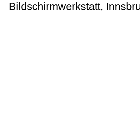
Bildschirmwerkstatt, Innsbr
Erweiterte Suche
| Häu
Liste aller Namen
|
Lis
Projekt
|
Hilfe
| Impres