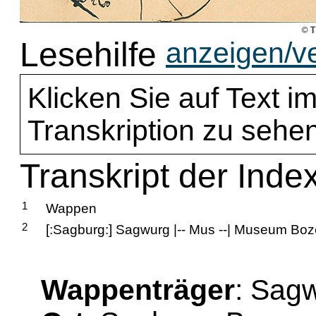
Lesehilfe
anzeigen/v
Klicken Sie auf Text im
Transkription zu sehen
Transkript der Inde
1
Wappen
2
[:Sagburg:] Sagwurg |-- Mus --| Museum Bozen
Wappenträger
: Sag