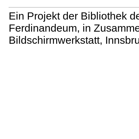
Ein Projekt der Bibliothek
Ferdinandeum, in Zusammen
Bildschirmwerkstatt, Innsbr
Erweiterte Suche
| Häu
Liste aller Namen
|
Lis
Projekt
|
Hilfe
| Impres