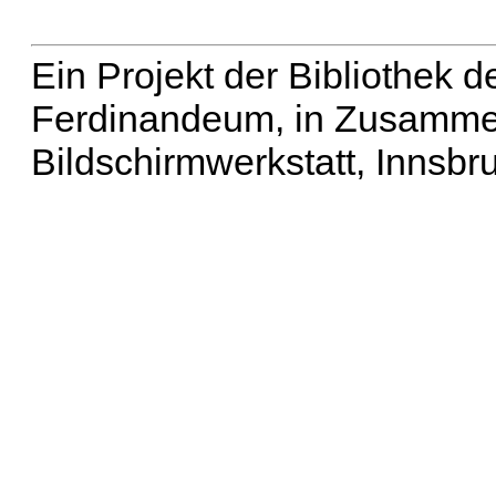
Ein Projekt der Bibliothek
Ferdinandeum, in Zusammen
Bildschirmwerkstatt, Innsbr
Erweiterte Suche
| Häu
Liste aller Namen
|
Lis
Projekt
|
Hilfe
| Impres