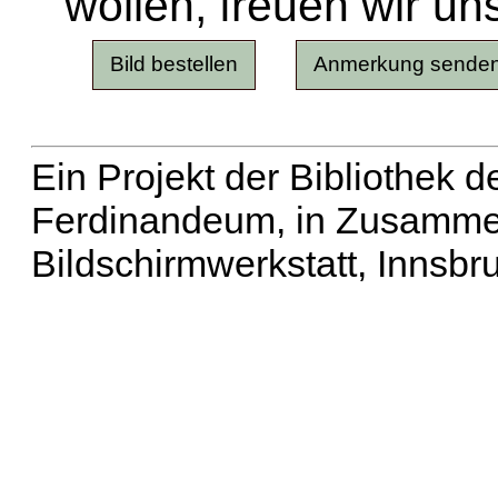
wollen, freuen wir un
Ein Projekt der Bibliothek
Ferdinandeum, in Zusammen
Bildschirmwerkstatt, Innsbr
Erweiterte Suche
| Häu
Liste aller Namen
|
Lis
Projekt
|
Hilfe
| Impres