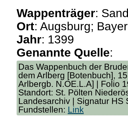
Wappenträger
: San
Ort
: Augsburg; Baye
Jahr
: 1399
Genannte Quelle
:
Das Wappenbuch der Bruders
dem Arlberg [Botenbuch], 157
Arlbergb. N.OE.L.A] | Folio 
Standort: St. Pölten Niederö
Landesarchiv | Signatur HS
Fundstellen:
Link