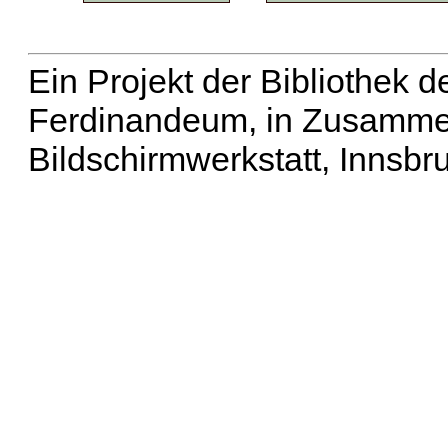
Ein Projekt der Bibliothek
Ferdinandeum, in Zusammen
Bildschirmwerkstatt, Innsbr
Erweiterte Suche
| Häu
Liste aller Namen
|
Lis
Projekt
|
Hilfe
| Impres