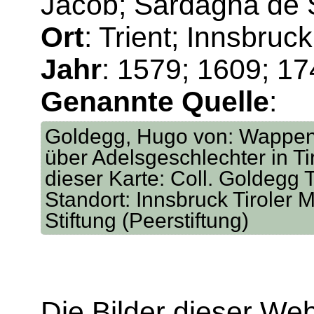
Jacob; Sardagna de 
Ort
: Trient; Innsbruc
Jahr
: 1579; 1609; 1
Genannte Quelle
:
Goldegg, Hugo von: Wappen
über Adelsgeschlechter in Tir
dieser Karte: Coll. Goldegg T
Standort: Innsbruck Tiroler M
Stiftung (Peerstiftung)
Die Bilder dieser We