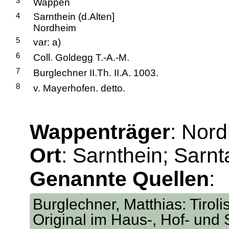
3
Wappen
4
Sarnthein (d.Alten]
Nordheim
5
var: a)
6
Coll. Goldegg T.-A.-M.
7
Burglechner II.Th. II.A. 1003.
8
v. Mayerhofen. detto.
Wappenträger
: Nord
Ort
: Sarnthein; Sarnt
Genannte Quellen
:
Burglechner, Matthias: Tirol
Original im Haus-, Hof- und 