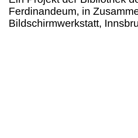
Ferdinandeum, in Zusammen
Bildschirmwerkstatt, Innsbr
Erweiterte Suche
| Häu
Liste aller Namen
|
Lis
Projekt
|
Hilfe
| Impres