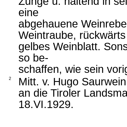
Zunge u. haltend in s
eine
abgehauene Weinrebe,
Weintraube, rückwärts
gelbes Weinblatt. Son
so be-
schaffen, wie sein vor
Mitt. v. Hugo Saurwein 
2
an die Tiroler Landsma
18.VI.1929.