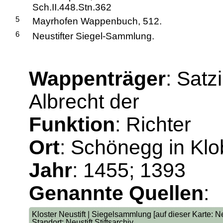
Sch.II.448.Stn.362
5
Mayrhofen Wappenbuch, 512.
6
Neustifter Siegel-Sammlung.
Wappenträger
: Satz
Albrecht der
Funktion
: Richter
Ort
: Schönegg in Klo
Jahr
: 1455; 1393
Genannte Quellen
:
Kloster Neustift | Siegelsammlung [auf dieser Karte: 
Standort: Neustift Stiftsarchiv