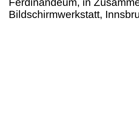
Ferdinandeum, in Zusammen
Bildschirmwerkstatt, Innsbr
Erweiterte Suche
| Häu
Liste aller Namen
|
Lis
Projekt
|
Hilfe
| Impres