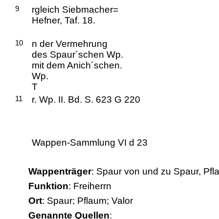
9
rgleich Siebmacher=
Hefner, Taf. 18.
10
n der Vermehrung
des Spaur´schen Wp.
mit dem Anich´schen.
Wp.
T
11
r. Wp. II. Bd. S. 623 G 220
Wappen-Sammlung VI d 23
Wappenträger
: Spaur von und zu Spaur, Pf
Funktion
: Freiherrn
Ort
: Spaur; Pflaum; Valor
Genannte Quellen
: