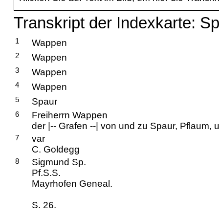
Transkript der Indexkarte: S
1
Wappen
2
Wappen
3
Wappen
4
Wappen
5
Spaur
6
Freiherrn Wappen
der |-- Grafen --| von und zu Spaur, Pflaum, u
7
var
C. Goldegg
8
Sigmund Sp.
Pf.S.S.
Mayrhofen Geneal.
S. 26.