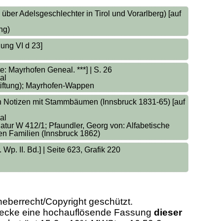
er Adelsgeschlechter in Tirol und Vorarlberg) [auf
ng)
ung VI d 23]
: Mayrhofen Geneal. ***] | S. 26
al
stiftung); Mayrhofen-Wappen
n Notizen mit Stammbäumen (Innsbruck 1831-65) [auf
al
atur W 412/1; Pfaundler, Georg von: Alfabetische
n Familien (Innsbruck 1862)
Wp. II. Bd.] | Seite 623, Grafik 220
heberrecht/Copyright geschützt.
Zwecke eine hochauflösende Fassung
dieser