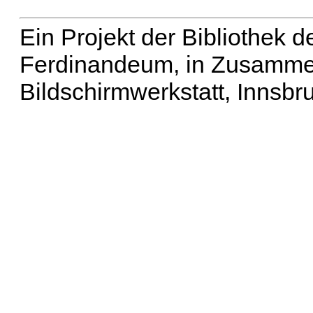
Ein Projekt der Bibliothek
Ferdinandeum, in Zusammen
Bildschirmwerkstatt, Innsbr
Erweiterte Suche
| Häu
Liste aller Namen
|
Lis
Projekt
|
Hilfe
| Impres