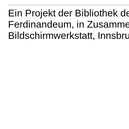
Ein Projekt der Bibliothek
Ferdinandeum, in Zusammen
Bildschirmwerkstatt, Innsbr
Erweiterte Suche
| Häu
Liste aller Namen
|
Lis
Projekt
|
Hilfe
| Impres