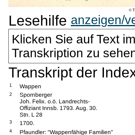
Lesehilfe
anzeigen/v
Klicken Sie auf Text im
Transkription zu sehen
Transkript der Inde
1
Wappen
2
Spornberger
Joh. Felix. o.ö. Landrechts-
Offiziant Innsb. 1793. Aug. 30.
Stn. L 28
3
1700.
4
Pfaundler: "Wappenfähige Familien"