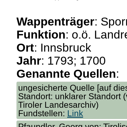
Wappenträger
: Spor
Funktion
: o.ö. Landr
Ort
: Innsbruck
Jahr
: 1793; 1700
Genannte Quellen
:
ungesicherte Quelle [auf dies
Standort: unklarer Standort 
Tiroler Landesarchiv)
Fundstellen:
Link
Pfaundler, Georg von: Tirol