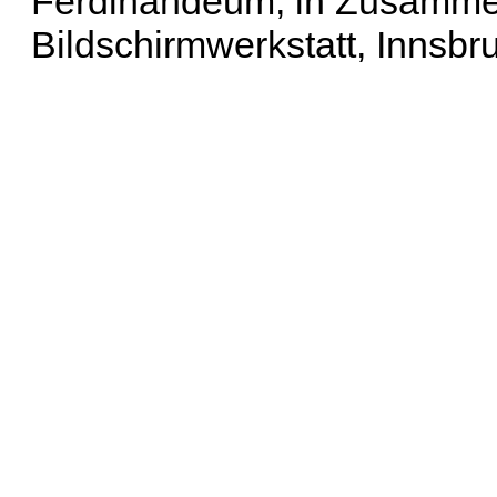
Ferdinandeum, in Zusammen
Bildschirmwerkstatt, Innsbr
Erweiterte Suche
| Häu
Liste aller Namen
|
Lis
Projekt
|
Hilfe
| Impres