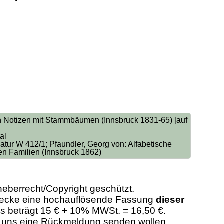
n Notizen mit Stammbäumen (Innsbruck 1831-65) [auf
al
atur W 412/1; Pfaundler, Georg von: Alfabetische
n Familien (Innsbruck 1862)
heberrecht/Copyright geschützt.
Zwecke eine hochauflösende Fassung
dieser
eis beträgt 15 € + 10% MWSt. = 16,50 €.
er uns eine Rückmeldung senden wollen,