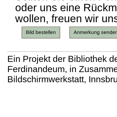
oder uns eine Rück
wollen, freuen wir un
Ein Projekt der Bibliothek
Ferdinandeum, in Zusammen
Bildschirmwerkstatt, Innsbr
Erweiterte Suche
| Häu
Liste aller Namen
|
Lis
Projekt
|
Hilfe
| Impres