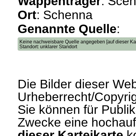
Wappenträger
: Sce
Ort
: Schenna
Genannte Quelle
:
Keine nachweisbare Quelle angegeben [auf dieser Kar
Standort: unklarer Standort
Die Bilder dieser We
Urheberrecht/Copyrig
Sie können für Publi
Zwecke eine hochau
dieser Karteikarte
ko