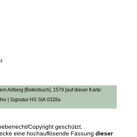
r
m Arlberg [Botenbuch], 1579 [auf dieser Karte:
chiv | Signatur HS StA 0328a
heberrecht/Copyright geschützt.
Zwecke eine hochauflösende Fassung
dieser