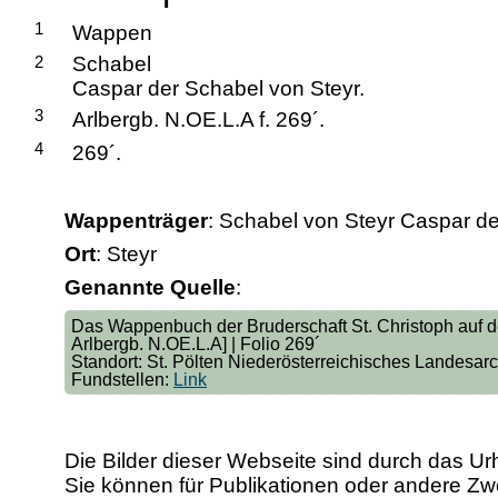
1
Wappen
2
Schabel
Caspar der Schabel von Steyr.
3
Arlbergb. N.OE.L.A f. 269´.
4
269´.
Wappenträger
: Schabel von Steyr Caspar de
Ort
: Steyr
Genannte Quelle
:
Das Wappenbuch der Bruderschaft St. Christoph auf de
Arlbergb. N.OE.L.A] | Folio 269´
Standort: St. Pölten Niederösterreichisches Landesar
Fundstellen:
Link
Die Bilder dieser Webseite sind durch das Ur
Sie können für Publikationen oder andere 