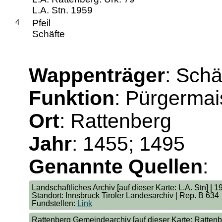
L.A. Stn. 1959
4
Pfeil
Schäfte
Wappenträger
: Schä
Funktion
: Pürgermai
Ort
: Rattenberg
Jahr
: 1455; 1495
Genannte Quellen
:
Landschaftliches Archiv [auf dieser Karte: L.A. Stn] | 1
Standort: Innsbruck Tiroler Landesarchiv | Rep. B 634
Fundstellen:
Link
Rattenberg Gemeindearchiv [auf dieser Karte: Rattenb.