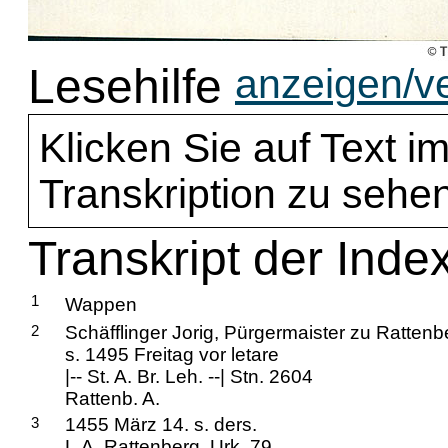
Lesehilfe
anzeigen/v
Klicken Sie auf Text im
Transkription zu sehen
Transkript der Index
1
Wappen
2
Schäfflinger Jorig, Pürgermaister zu Rattenb
s. 1495 Freitag vor letare
|-- St. A. Br. Leh. --| Stn. 2604
Rattenb. A.
3
1455 März 14. s. ders.
L.A. Rattenberg. Urk. 79