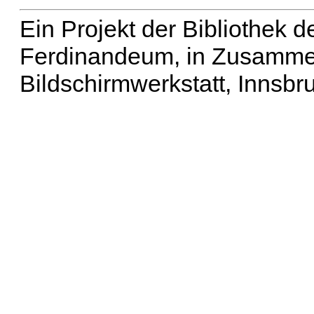
Ein Projekt der Bibliothek
Ferdinandeum, in Zusammen
Bildschirmwerkstatt, Innsbr
Erweiterte Suche
| Häu
Liste aller Namen
|
Lis
Projekt
|
Hilfe
| Impres