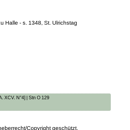
zu Halle - s. 1348, St. Ulrichstag
 A. XCV. N°4] | Stn O 129
heberrecht/Copyright geschützt.