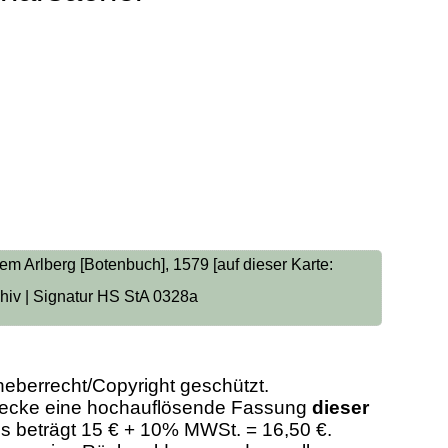
m Arlberg [Botenbuch], 1579 [auf dieser Karte:
chiv | Signatur HS StA 0328a
heberrecht/Copyright geschützt.
Zwecke eine hochauflösende Fassung
dieser
eis beträgt 15 € + 10% MWSt. = 16,50 €.