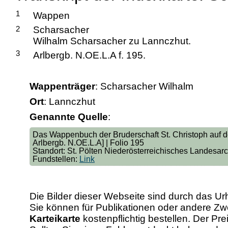
1
Wappen
2
Scharsacher
Wilhalm Scharsacher zu Lannczhut.
3
Arlbergb. N.OE.L.A f. 195.
Wappenträger
: Scharsacher Wilhalm
Ort
: Lannczhut
Genannte Quelle
:
Das Wappenbuch der Bruderschaft St. Christoph auf de
Arlbergb. N.OE.L.A] | Folio 195
Standort: St. Pölten Niederösterreichisches Landesar
Fundstellen:
Link
Die Bilder dieser Webseite sind durch das Ur
Sie können für Publikationen oder andere 
Karteikarte
kostenpflichtig bestellen. Der Pr