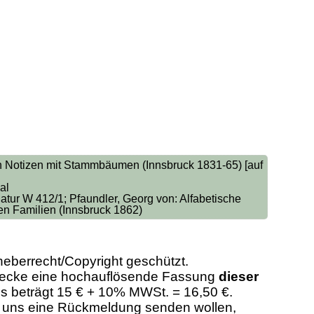
n Notizen mit Stammbäumen (Innsbruck 1831-65) [auf
al
atur W 412/1; Pfaundler, Georg von: Alfabetische
n Familien (Innsbruck 1862)
heberrecht/Copyright geschützt.
Zwecke eine hochauflösende Fassung
dieser
eis beträgt 15 € + 10% MWSt. = 16,50 €.
er uns eine Rückmeldung senden wollen,