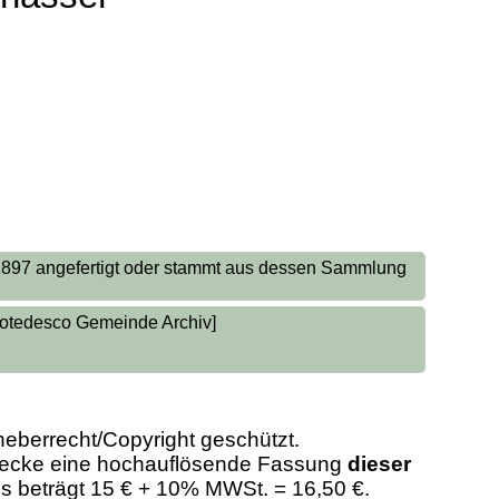
 1897 angefertigt oder stammt aus dessen Sammlung
zotedesco Gemeinde Archiv]
heberrecht/Copyright geschützt.
Zwecke eine hochauflösende Fassung
dieser
eis beträgt 15 € + 10% MWSt. = 16,50 €.